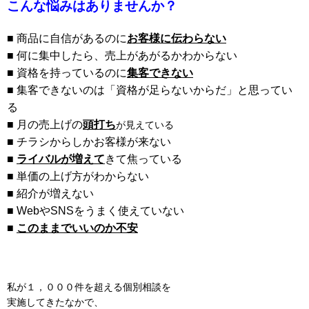
こんな悩みはありませんか？
■ 商品に自信があるのに
お客様に伝わらない
■ 何に集中したら、売上があがるかわからない
■ 資格を持っているのに
集客できない
■ 集客できないのは「資格が足らないからだ」と思ってい
る
■ 月の売上げの
頭打ち
が見えている
■ チラシからしかお客様が来ない
■
ライバルが増えて
きて焦っている
■ 単価の上げ方がわからない
■ 紹介が増えない
■ WebやSNSをうまく使えていない
■
このままでいいのか不安
私が１，０００件を超える個別相談を
実施してきたなかで、