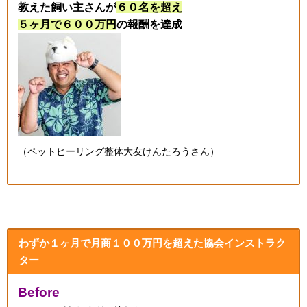
教えた飼い主さんが
６０名を超え
５ヶ月で６００万円
の報酬を達成
（ペットヒーリング整体大友けんたろうさん）
わずか１ヶ月で月商１００万円を超えた協会インストラク
ター
Before